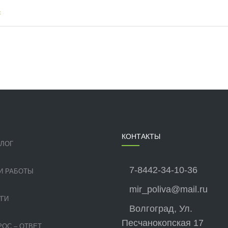
с
КОНТАКТЫ
АЛОГ
7-8442-34-10-36
И РАБОТЫ
mir_poliva@mail.ru
ГИ
Волгоград, Ул.
Песчанокопская 17
ОС – ОТВЕТ