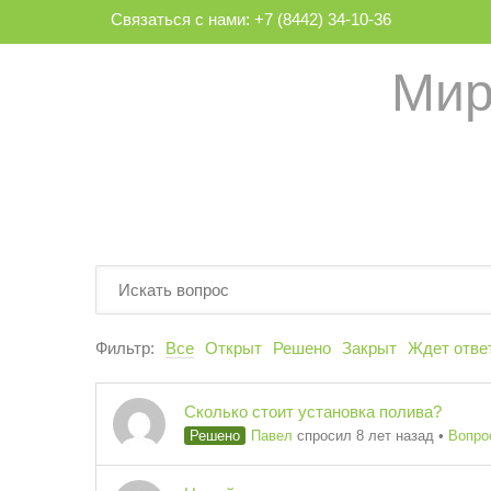
Связаться с нами: +7 (8442) 34-10-36
mir_poliva@mail.ru
Мир
Вопрос – ответ
›
Рубрика: Вопрос
Фильтр:
Все
Открыт
Решено
Закрыт
Ждет отве
Сколько стоит установка полива?
Решено
Павел
спросил 8 лет назад
•
Вопро