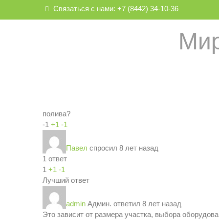
Связаться с нами: +7 (8442) 34-10-36
mir_poliva@mail.ru
Мир
Вопрос – ответ
›
Рубрика: Вопрос
›
Сколько стоит у
полива?
-1
+1
-1
Павел
спросил 8 лет назад
1 ответ
1
+1
-1
Лучший ответ
admin
Админ.
ответил 8 лет назад
Это зависит от размера участка, выбора оборудова