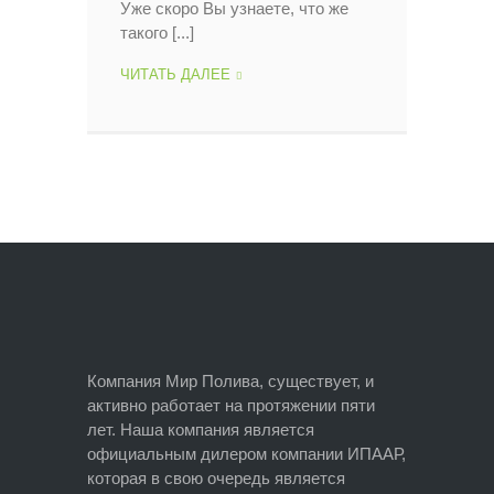
Уже скоро Вы узнаете, что же
такого [...]
ЧИТАТЬ ДАЛЕЕ
У
Н
А
С
Н
О
В
Ы
Й
С
А
Й
Т
Компания Мир Полива, существует, и
активно работает на протяжении пяти
лет. Наша компания является
официальным дилером компании ИПААР,
которая в свою очередь является